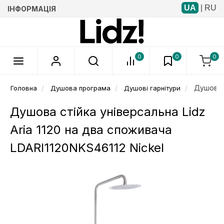
UA
|
RU
ІНФОРМАЦІЯ
0
0
0
Душова с
Головна
Душова програма
Душові гарнітури
Душова стійка універсальна Lidz
Aria 1120 на два споживача
LDARI1120NKS46112 Nickel