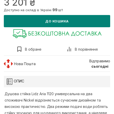
3 201 ₴
99
шт
Доступно на складі в Україні
ДО КОШИКА
В обране
В порівняння
Відправимо
Нова Пошта
сьогодні
ОПИС
Душова стійка Lidz Aria 1120 универсальна на два
споживачі Nickel відрізняється сучасним дизайном та
високою практичністю. Два режими подачі води роблять
стійку зручною для щоденного використання, а нікелеве