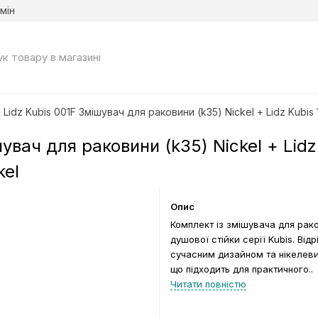
мін
: Lidz Kubis 001F Змішувач для раковини (k35) Nickel + Lidz Kub
шувач для раковини (k35) Nickel + Lid
kel
Опис
Комплект із змішувача для рак
душової стійки серії Kubis. Відр
сучасним дизайном та нікелев
що підходить для практичного..
Читати повністю