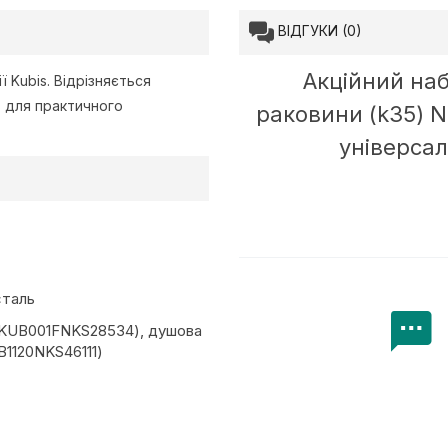
ВІДГУКИ (0)
Акційний наб
ї Kubis. Відрізняється
ь для практичного
раковини (k35) Ni
універсал
сталь
Н
DKUB001FNKS28534), душова
B1120NKS46111)