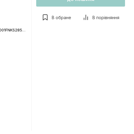
В обране
В порівняння
тійка (LDKUB1120NKS46111)