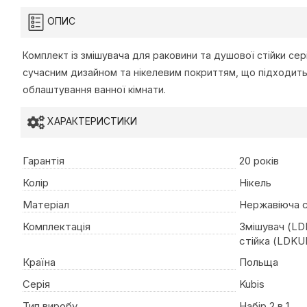
ОПИС
Комплект із змішувача для раковини та душової стійки сері
сучасним дизайном та нікелевим покриттям, що підходит
облаштування ванної кімнати.
ХАРАКТЕРИСТИКИ
Гарантія
20 років
Колір
Нікель
Матеріал
Нержавіюча 
Комплектація
Змішувач (L
стійка (LDKU
Країна
Польща
Серія
Kubis
Тип виробу
Набір 2 в 1