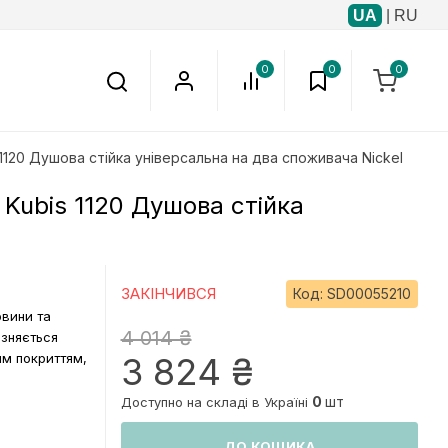
UA
|
RU
0
0
0
is 1120 Душова стійка універсальна на два споживача Nickel
z Kubis 1120 Душова стійка
ЗАКІНЧИВСЯ
Код:
SD00055210
овини та
4 014 ₴
ізняється
им покриттям,
3 824 ₴
0
шт
Доступно на складі в Україні
ДО КОШИКА