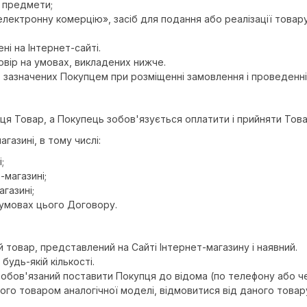
і предмети;
 електронну комерцію», засіб для подання або реалізації това
ні на Інтернет-сайті.
овір на умовах, викладених нижче.
в, зазначених Покупцем при розміщенні замовлення і проведенні
пця Товар, а Покупець зобов'язується оплатити і прийняти Тов
газині, в тому числі:
;
магазині;
газині;
 умовах цього Договору.
 товар, представлений на Сайті Інтернет-магазину і наявний.
будь-якій кількості.
ї зобов'язаний поставити Покупця до відома (по телефону або 
його товаром аналогічної моделі, відмовитися від даного това