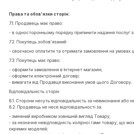
Права та обов'язки сторін:
7.1. Продавець має право:
- в односторонньому порядку припинити надання послуг з
7.2. Покупець зобов'язаний:
- своєчасно оплатити та отримати замовлення на умовах 
7.3. Покупець має право:
- оформити замовлення в Інтернет-магазині;
- оформити електронний договір;
- вимагати від Продавця виконання умов цього Договору.
Відповідальність сторін
8.1. Сторони несуть відповідальність за невиконання аб
8.2. Продавець не несе відповідальності за:
- змінений виробником зовнішній вигляд Товару;
- за незначне невідповідність колірної гами товару, що мо
окремих моделей;