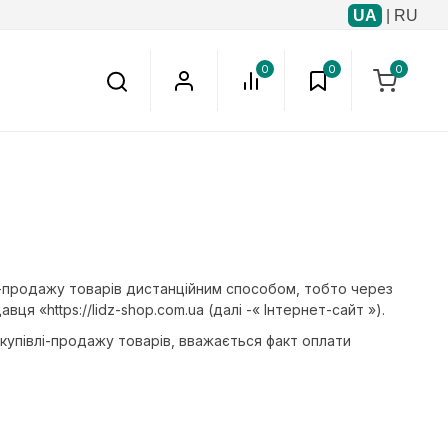
UA
|
RU
0
0
0
влі-продажу товарів дистанційним способом, тобто через
ця «https://lidz-shop.com.ua (далі -« Інтернет-сайт »).
купівлі-продажу товарів, вважається факт оплати