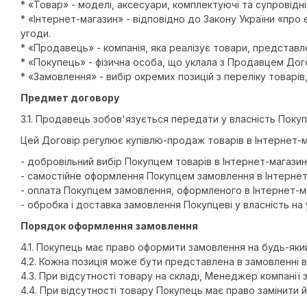
* «Товар» - моделі, аксесуари, комплектуючі та супровідн
* «Інтернет-магазин» - відповідно до Закону України «про
угоди.
* «Продавець» - компанія, яка реалізує товари, представле
* «Покупець» - фізична особа, що уклала з Продавцем Дог
* «Замовлення» - вибір окремих позицій з переліку товарі
Предмет договору
3.1. Продавець зобов'язується передати у власність Поку
Цей Договір регулює купівлю-продаж товарів в Інтернет-ма
- добровільний вибір Покупцем товарів в Інтернет-магазині
- самостійне оформлення Покупцем замовлення в Інтернет-
- оплата Покупцем замовлення, оформленого в Інтернет-ма
- обробка і доставка замовлення Покупцеві у власність на
Порядок оформлення замовлення
4.1. Покупець має право оформити замовлення на будь-який
4.2. Кожна позиція може бути представлена ​​в замовленні в 
4.3. При відсутності товару на складі, Менеджер компані
4.4. При відсутності товару Покупець має право замінити 