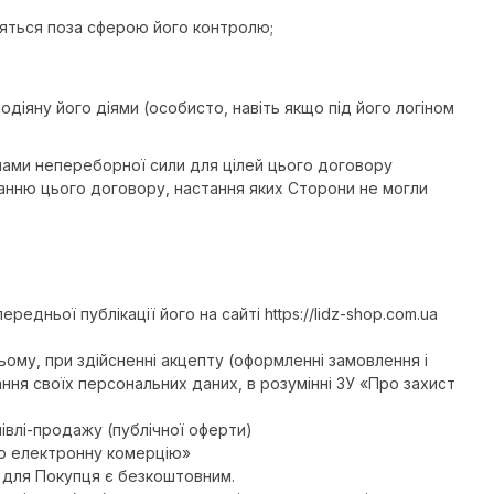
одяться поза сферою його контролю;
діяну його діями (особисто, навіть якщо під його логіном
инами непереборної сили для цілей цього договору
анню цього договору, настання яких Сторони не могли
дньої публікації його на сайті https://lidz-shop.com.ua
цьому, при здійсненні акцепту (оформленні замовлення і
ня своїх персональних даних, в розумінні ЗУ «Про захист
івлі-продажу (публічної оферти)
ро електронну комерцію»
 для Покупця є безкоштовним.