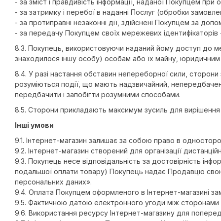
- за зміст і правдивість інформації, наданої Покупцем при
- за затримку і перебої в наданні Послуг (обробки замовл
- за протиправні незаконні дії, здійснені Покупцем за до
- за передачу Покупцем своїх мережевих ідентифікаторів -
8.3. Покупець, використовуючи наданий йому доступ до мер
знаходилося іншу особу) особам або їх майну, юридичним
8.4. У разі настання обставин непереборної сили, сторон
розуміються події, що мають надзвичайний, непередбачен
передбачити і запобігти розумними способами.
8.5. Сторони прикладають максимум зусиль для вирішення
Інші умови
9.1. Інтернет-магазин залишає за собою право в односторон
9.2. Інтернет-магазин створений для організації дистанці
9.3. Покупець несе відповідальність за достовірність інфо
подальшої оплати товару) Покупець надає Продавцю свою б
персональних даних».
9.4. Оплата Покупцем оформленого в Інтернет-магазині за
9.5. Фактичною датою електронного угоди між сторонами є
9.6. Використання ресурсу Інтернет-магазину для попере