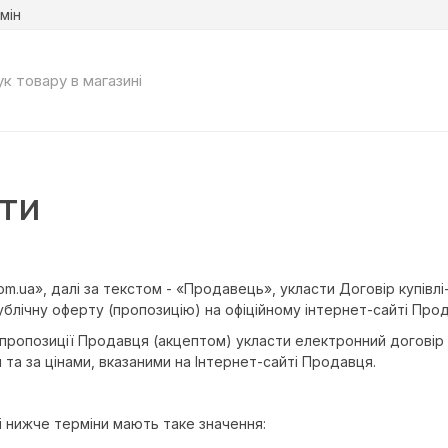
мін
рти
.com.ua», далі за текстом - «Продавець», укласти Договір купі
ублічну оферту (пропозицію) на офіційному інтернет-сайті Продав
пропозиції Продавця (акцептом) укласти електронний договір 
та за цінами, вказаними на Інтернет-сайті Продавця.
ні нижче терміни мають таке значення: