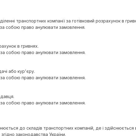
діленні транспортних компанії за готівковий розрахунок в грив
 за собою право анулювати замовлення.
рахунок в гривнях.
є за собою право анулювати замовлення.
ачі або кур'єру.
є за собою право анулювати замовлення.
одавця.
є за собою право анулювати замовлення.
йснюється до складів транспортних компаній, де і здійснюється
 згідно законодавства України.