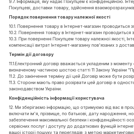
9.7. Інформація, яку надає Покупцем є конфіденційною. І
Покупцеві, доставки товару, здійснення взаєморозрахунків 
Порядок повернення товару належної якості
10.1. Повернення товару в Інтернет-магазин проводиться з
10.2. Повернення товару в Інтернет-магазин проводиться 
10.3. При поверненні Покупцем товару належної якості, І
компенсації витрат Інтернет-магазину пов'язаних з доста
Термін дії договору
11.1.Електронний договір вважається укладеним з моменту 
визначеному частиною шостою статті 11 Закону України "
11.2. До закінчення терміну дії цей Договір може бути р
11.3. Сторони мають право розірвати цей договір в однос
законодавством України.
Конфіденційність інформації користувача
12. Ми зберігаємо інформацію, що отримуємо від вас в проц
включати ім'я, прізвище, по батькові, дату народження, н
забезпечення максимальної безпеки і конфіденційності осо
сервісних послуг і доступу до додаткових функцій інтернет-
вашої історії пошуку та переглядів; з метою маркетингови