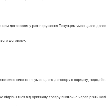
а цим договором у разі порушення Покупцем умов цього догов
цього договору.
о неналежне виконання умов цього договору в порядку, передб
же відрізнятися від оригіналу товару виключно через різній ко