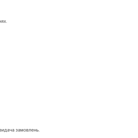
нях.
 видача замовлень.