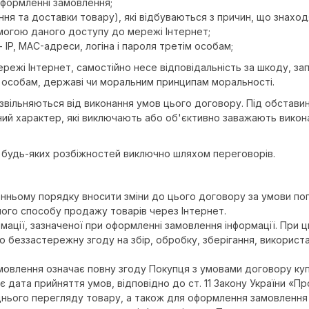
 оформленні замовлення;
ення та доставки товару), які відбуваються з причин, що знах
помогою даного доступу до мережі Інтернет;
 IP, MAC-адреси, логіна і пароля третім особам;
ежі Інтернет, самостійно несе відповідальність за шкоду, запо
 особам, державі чи моральним принципам моральності.
и звільняються від виконання умов цього договору. Під обстав
ий характер, які виключають або об'єктивно заважають викон
 будь-яких розбіжностей виключно шляхом переговорів.
ньому порядку вносити зміни до цього договору за умови попере
йного способу продажу товарів через Інтернет.
рмації, зазначеної при оформленні замовлення інформації. При 
еззастережну згоду на збір, обробку, зберігання, використан
мовлення означає повну згоду Покупця з умовами договору куп
 дата прийняття умов, відповідно до ст. 11 Закону України «П
днього перегляду товару, а також для оформлення замовлення