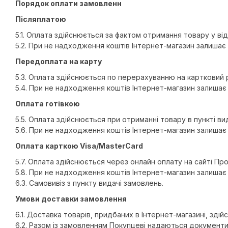
Порядок оплати замовленн
Післяплатою
5.1. Оплата здійснюється за фактом отримання товару у від
5.2. При не надходження коштів Інтернет-магазин залишає
Передоплата на карту
5.3. Оплата здійснюється по перерахуванню на картковий 
5.4. При не надходження коштів Інтернет-магазин залиша
Оплата готівкою
5.5. Оплата здійснюється при отриманні товару в пункті вид
5.6. При не надходження коштів Інтернет-магазин залиша
Оплата карткою Visa/MasterCard
5.7. Оплата здійснюється через онлайн оплату на сайті Пр
5.8. При не надходження коштів Інтернет-магазин залиша
6.3. Самовивіз з пункту видачі замовлень.
Умови доставки замовлення
6.1. Доставка товарів, придбаних в Інтернет-магазині, зді
6.2. Разом із замовленням Покупцеві надаються документи