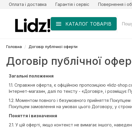
Оплата і доставка
Гарантія і сервіс
Повернення і об
КАТАЛОГ ТОВАРІВ
Головна
Договір публічної оферти
Договір публічної офе
Загальні положення
1.1. Справжня оферта, є офіційною пропозицією «lidz-shop
Інтернет-магазин, далі по тексту - «Договір», і розміщує П
1.2. Моментом повного і безумовного прийняття Покупцем 
Покупцем замовлення на умовах цього Договору, у строки 
Поняття і визначення
2.1. У цій оферті, якщо контекст не вимагає іншого, наведе